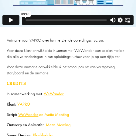
Animatie voor VAPRO over hun herziende opleidingsstructuur.
Voor deze klant ontwikkelde ik samen met WeWander een explanimation
die alle veranderingen in hun opleidingstructuur voor je op een rijtje zet.
Voor deze animatie ontwikkelde ik het totaal pakket van vormgeving,
storyboard en de animatie.
CREDITS
In samenwerking met
WeWander
Klant:
VAPRO
Script:
WeWander
en Mette Menting
Ontwerp en Animatie:
Mette Menting
Sound Design:
Klankhelder